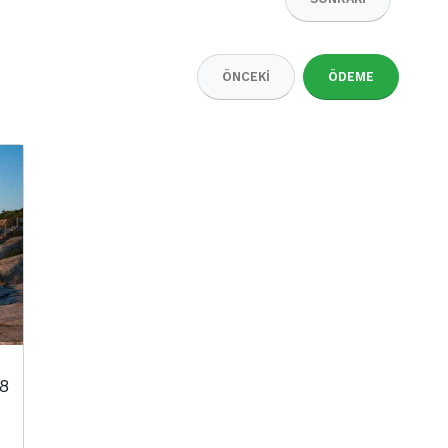
ÖNCEKI
ÖDEME
 8