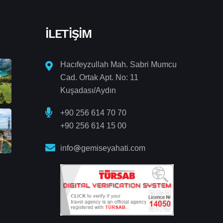
İLETIŞIM
Hacıfeyzullah Mah. Sabri Mumcu
Cad. Ortak Apt. No: 11
Kuşadası/Aydın
+90 256 614 70 70
+90 256 614 15 00
info
gemiseyahati.com