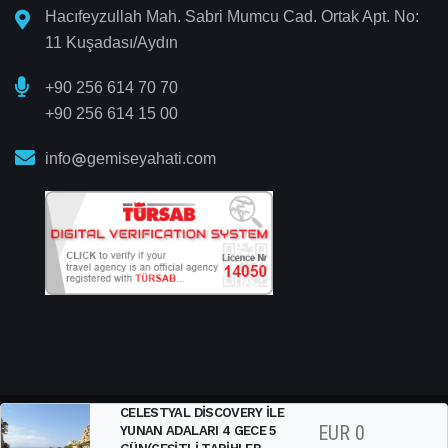
Hacıfeyzullah Mah. Sabri Mumcu Cad. Ortak Apt. No:
11 Kuşadası/Aydın
+90 256 614 70 70
+90 256 614 15 00
info
gemiseyahati.com
CELESTYAL DISCOVERY ILE
EUR
0
YUNAN ADALARI 4 GECE 5
Gemi Seyahati
© 2025 All Right Reserved