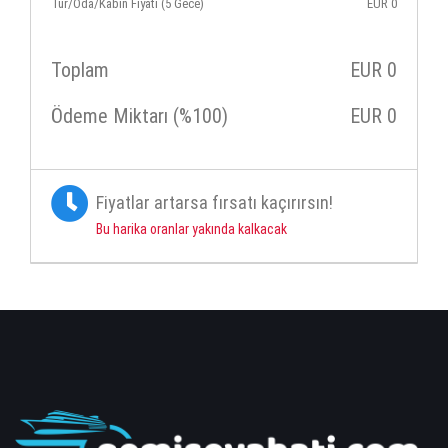
Tur/Oda/Kabin Fiyatı (5 Gece)
EUR
0
Toplam
EUR
0
Ödeme Miktarı (%100)
EUR
0
Fiyatlar artarsa fırsatı kaçırırsın!
Bu harika oranlar yakında kalkacak