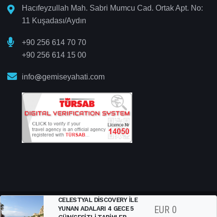
Hacıfeyzullah Mah. Sabri Mumcu Cad. Ortak Apt. No:
11 Kuşadası/Aydın
+90 256 614 70 70
+90 256 614 15 00
info
gemiseyahati.com
CELESTYAL DISCOVERY ILE
EUR
0
YUNAN ADALARI 4 GECE 5
Gemi Seyahati
© 2025 All Right Reserved