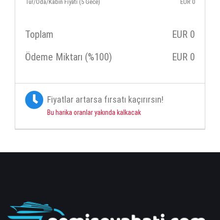
Tur/Oda/Kabin Fiyatı (5 Gece)
EUR
0
Toplam
EUR
0
Ödeme Miktarı (%100)
EUR
0
Fiyatlar artarsa fırsatı kaçırırsın!
Bu harika oranlar yakında kalkacak