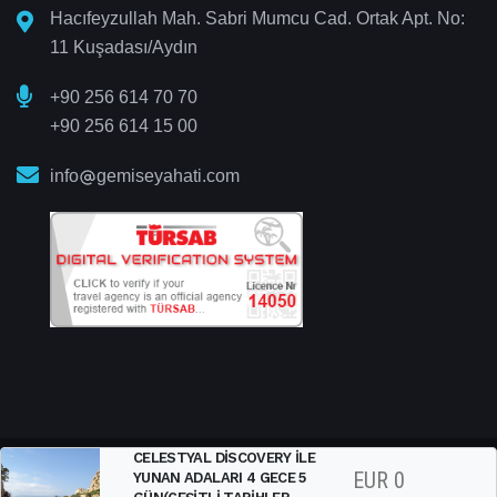
Hacıfeyzullah Mah. Sabri Mumcu Cad. Ortak Apt. No:
11 Kuşadası/Aydın
+90 256 614 70 70
+90 256 614 15 00
info
gemiseyahati.com
CELESTYAL DISCOVERY ILE
EUR
0
YUNAN ADALARI 4 GECE 5
Gemi Seyahati
© 2025 All Right Reserved