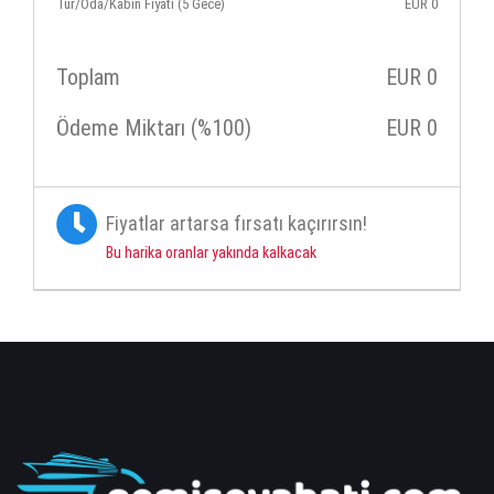
Tur/Oda/Kabin Fiyatı (5 Gece)
EUR
0
Toplam
EUR
0
Ödeme Miktarı (%100)
EUR
0
Fiyatlar artarsa fırsatı kaçırırsın!
Bu harika oranlar yakında kalkacak