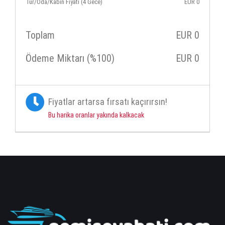
Tur/Oda/Kabin Fiyatı (4 Gece)
EUR
0
Toplam
EUR
0
Ödeme Miktarı (%100)
EUR
0
Fiyatlar artarsa fırsatı kaçırırsın!
Bu harika oranlar yakında kalkacak