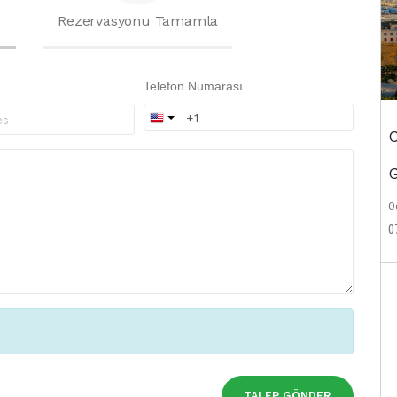
Rezervasyonu Tamamla
Telefon Numarası
C
G
Od
0
TALEP GÖNDER