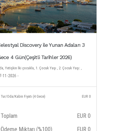
elestyal Discovery ile Yunan Adaları 3
ece 4 Gün(Çeşitli Tarihler 2026)
a, Yetişkin İki çocuklu, 1. Çocuk Yaşı , 2. Çocuk Yaşı: ,
7-11-2026 -
Tur/Oda/Kabin Fiyatı (4 Gece)
EUR
0
Toplam
EUR
0
Ödeme Miktarı (%100)
EUR
0