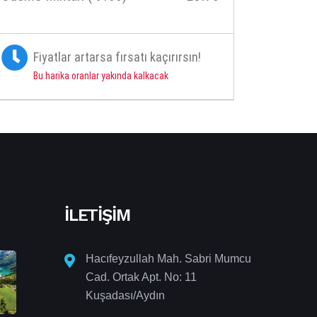
Fiyatlar artarsa fırsatı kaçırırsın!
Bu harika oranlar yakında kalkacak
İLETIŞIM
Hacıfeyzullah Mah. Sabri Mumcu
Cad. Ortak Apt. No: 11
Kuşadası/Aydın