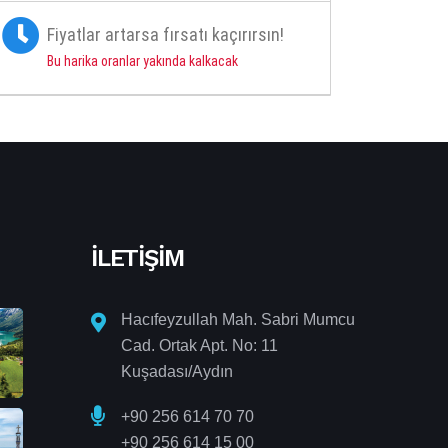
Fiyatlar artarsa fırsatı kaçırırsın!
Bu harika oranlar yakında kalkacak
İLETIŞIM
Hacıfeyzullah Mah. Sabri Mumcu
Cad. Ortak Apt. No: 11
Kuşadası/Aydın
+90 256 614 70 70
+90 256 614 15 00