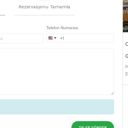
Rezervasyonu Tamamla
Telefon Numarası
C
G
Od
2
TALEP GÖNDER