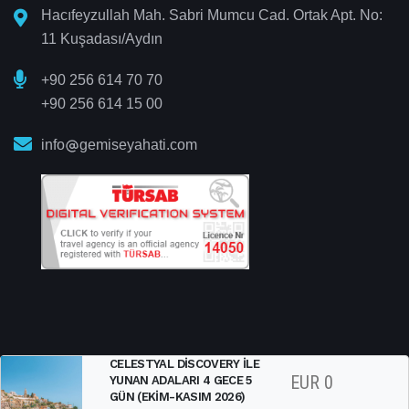
Hacıfeyzullah Mah. Sabri Mumcu Cad. Ortak Apt. No:
11 Kuşadası/Aydın
+90 256 614 70 70
+90 256 614 15 00
info
gemiseyahati.com
CELESTYAL DISCOVERY ILE
EUR
0
YUNAN ADALARI 4 GECE 5
GÜN (EKIM-KASIM 2026)
Gemi Seyahati
© 2025 All Right Reserved