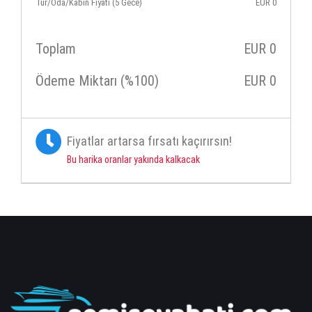
Tur/Oda/Kabin Fiyatı (5 Gece)
EUR
0
Toplam
EUR
0
Ödeme Miktarı (%100)
EUR
0
Fiyatlar artarsa fırsatı kaçırırsın!
Bu harika oranlar yakında kalkacak