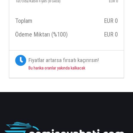
Tur/Oda/Kabin Fiyatı (8 Gece)
EUR
0
Toplam
EUR
0
Ödeme Miktarı (%100)
EUR
0
Fiyatlar artarsa fırsatı kaçırırsın!
Bu harika oranlar yakında kalkacak