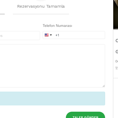
Rezervasyonu Tamamla
Telefon Numarası
C
G
Od
1
TALEP GÖNDER