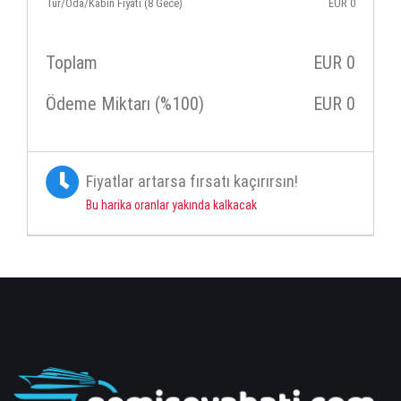
Tur/Oda/Kabin Fiyatı (8 Gece)
EUR
0
Toplam
EUR
0
Ödeme Miktarı (%100)
EUR
0
Fiyatlar artarsa fırsatı kaçırırsın!
Bu harika oranlar yakında kalkacak