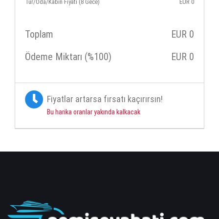
Tur/Oda/Kabin Fiyatı (8 Gece)
EUR
0
Toplam
EUR
0
Ödeme Miktarı (%100)
EUR
0
Fiyatlar artarsa fırsatı kaçırırsın!
Bu harika oranlar yakında kalkacak