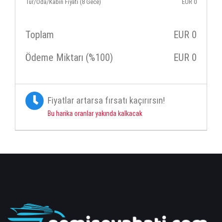
Tur/Oda/Kabin Fiyatı (8 Gece)
EUR
0
Toplam
EUR
0
Ödeme Miktarı (%100)
EUR
0
Fiyatlar artarsa fırsatı kaçırırsın!
Bu harika oranlar yakında kalkacak