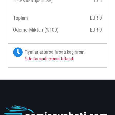
Tur/Oda/Kabin Fiyatı (8 Gece)
EUR
0
Toplam
EUR
0
Ödeme Miktarı (%100)
EUR
0
Fiyatlar artarsa fırsatı kaçırırsın!
Bu harika oranlar yakında kalkacak