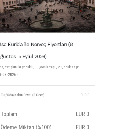
sc Euribia ile Norveç Fiyortları (8
ğustos-5 Eylül 2026)
a, Yetişkin İki çocuklu, 1. Çocuk Yaşı , 2. Çocuk Yaşı: ,
8-08-2026 -
Tur/Oda/Kabin Fiyatı (8 Gece)
EUR
0
Toplam
EUR
0
Ödeme Miktarı (%100)
EUR
0