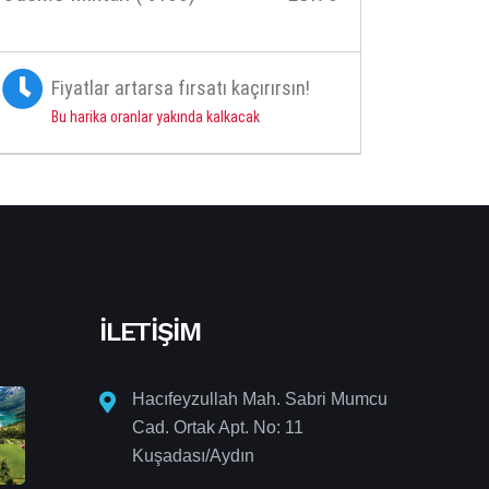
Fiyatlar artarsa fırsatı kaçırırsın!
Bu harika oranlar yakında kalkacak
İLETIŞIM
Hacıfeyzullah Mah. Sabri Mumcu
Cad. Ortak Apt. No: 11
Kuşadası/Aydın