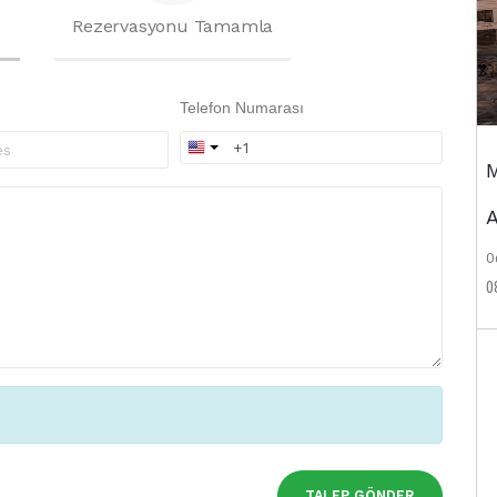
Rezervasyonu Tamamla
Telefon Numarası
M
A
Od
0
TALEP GÖNDER