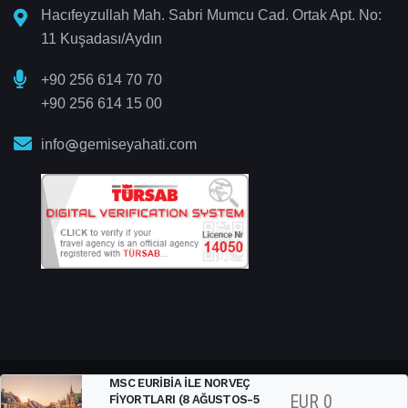
Hacıfeyzullah Mah. Sabri Mumcu Cad. Ortak Apt. No:
11 Kuşadası/Aydın
+90 256 614 70 70
+90 256 614 15 00
info
gemiseyahati.com
MSC EURIBIA ILE NORVEÇ
Gemi Seyahati
© 2025 All Right Reserved
EUR
0
FIYORTLARI (8 AĞUSTOS-5