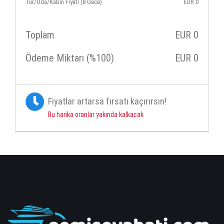
Tur/Oda/Kabin Fiyatı (8 Gece)
EUR
0
Toplam
EUR
0
Ödeme Miktarı (%100)
EUR
0
Fiyatlar artarsa fırsatı kaçırırsın!
Bu harika oranlar yakında kalkacak