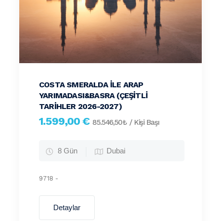
COSTA SMERALDA ILE ARAP
YARIMADASI&BASRA (ÇEŞITLI
TARIHLER 2026-2027)
1.599,00 €
85.546,50₺
/ Kişi Başı
8 Gün
Dubai
9718 -
Detaylar