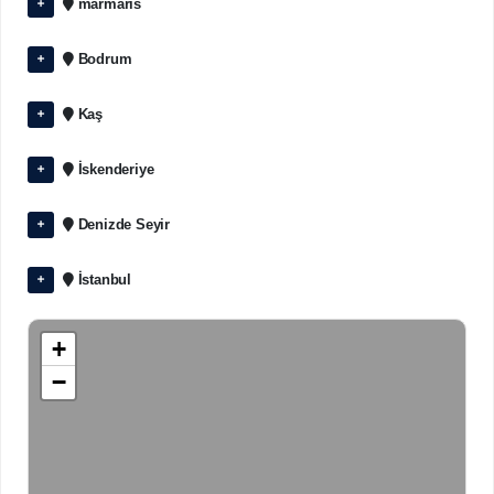
marmaris
Bodrum
Kaş
İskenderiye
Denizde Seyir
İstanbul
+
−