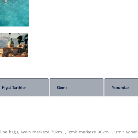
Fiyat-Tarihler
Gemi
Yorumlar
iline bağlı, Aydın merkeze 70km. , İzmir merkeze 90km. , İzmir Adnan