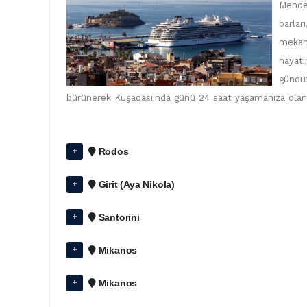
Mender
barlar
mekanl
hayatı
gündüz
bürünerek Kuşadası'nda günü 24 saat yaşamanıza olana
Rodos
Girit (Aya Nikola)
Santorini
Mikanos
Mikanos