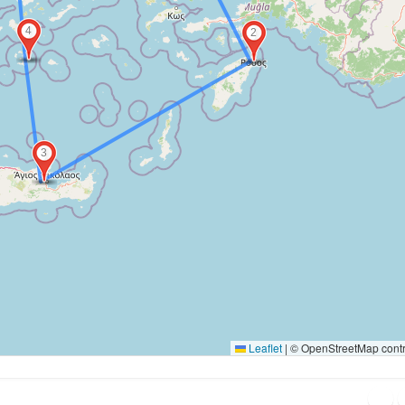
4
2
3
Leaflet
|
© OpenStreetMap contr