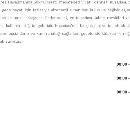
es Havalimanına 50km.(1saat) mesafededir. Tatil cenneti Kuşadası, 
ı, gece hayatı için fazlasıyla alternatif sunan bar, kulüp ve değişik eğl
arı ile tanınır. Kuşadası Barlar sokağı ve Kuşadası Kaleiçi mevkileri g
nın kalbinin attığı bölgeleridir. Kuşadası'nda bir çok plaj ve beach club'
leri eşsiz deniz ve kum rahatlığı sağlarken geceleride klüp/bar kimliğ
k sunarlar.
08:00
-
08:00
-
08:00
-