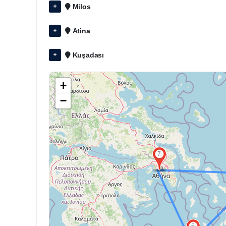
Milos
Atina
Kuşadası
+
−
7