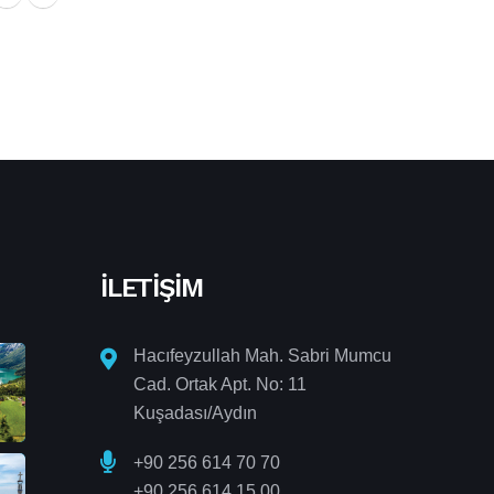
İLETIŞIM
Hacıfeyzullah Mah. Sabri Mumcu
Cad. Ortak Apt. No: 11
Kuşadası/Aydın
+90 256 614 70 70
+90 256 614 15 00