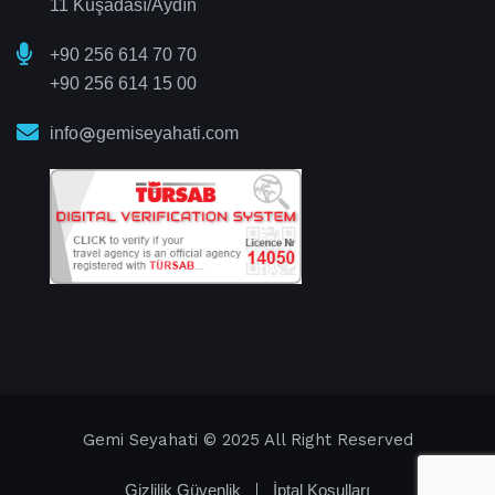
11 Kuşadası/Aydın
+90 256 614 70 70
+90 256 614 15 00
info
gemiseyahati.com
Gemi Seyahati
© 2025 All Right Reserved
Gizlilik Güvenlik
İptal Koşulları