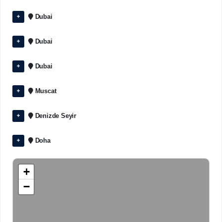
Dubai
Dubai
Dubai
Muscat
Denizde Seyir
Doha
+
−