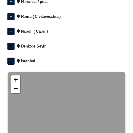
Floransa / pisa
Roma ( Civitavecchia )
Napoli ( Capri )
Denizde Seyir
İstanbul
+
−