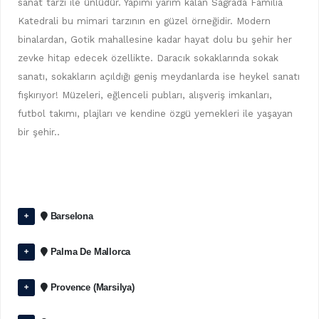
sanat tarzı ile ünlüdür. Yapımı yarım kalan Sagrada Familia
Katedrali bu mimari tarzının en güzel örneğidir. Modern
binalardan, Gotik mahallesine kadar hayat dolu bu şehir her
zevke hitap edecek özellikte. Daracık sokaklarında sokak
sanatı, sokakların açıldığı geniş meydanlarda ise heykel sanatı
fışkırıyor! Müzeleri, eğlenceli pubları, alışveriş imkanları,
futbol takımı, plajları ve kendine özgü yemekleri ile yaşayan
bir şehir..
Barselona
Palma De Mallorca
Provence (Marsilya)