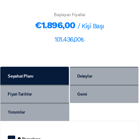
Başlayan Fiyatlar
€1.896,00
/ Kişi Başı
101.436,00₺
Seyahat Planı
Detaylar
Fiyat-Tarihler
Gemi
Yorumlar