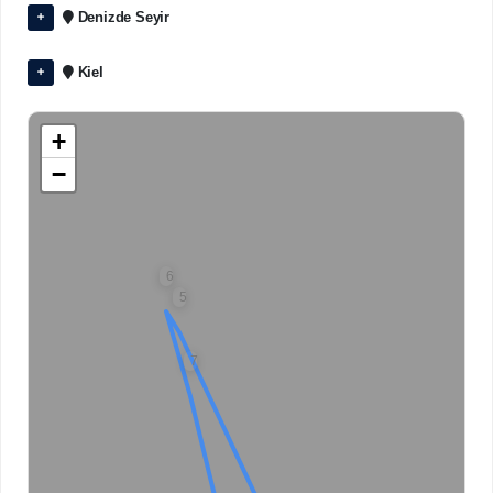
Denizde Seyir
Kiel
+
−
6
5
7