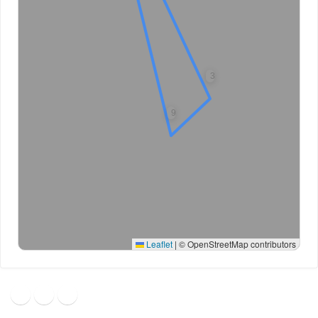
3
9
Leaflet
|
© OpenStreetMap contributors