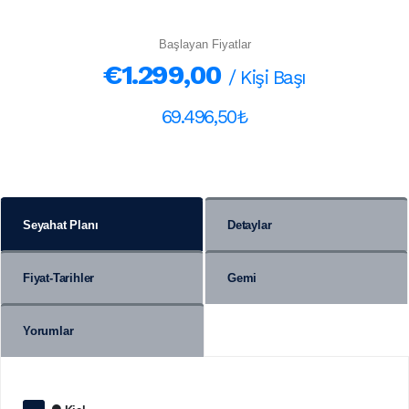
Başlayan Fiyatlar
€1.299,00
/ Kişi Başı
69.496,50₺
Seyahat Planı
Detaylar
Fiyat-Tarihler
Gemi
Yorumlar