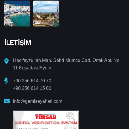
İLETIŞIM
Hacıfeyzullah Mah. Sabri Mumcu Cad. Ortak Apt. No:
11 Kuşadası/Aydın
+90 256 614 70 70
+90 256 614 15 00
info
gemiseyahati.com